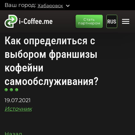
Ваш город:
expand_more
Хабаровск
menu
Стать
RUS
партнером
Как определиться с
выбором франшизы
кофейни
самообслуживания?
19.07.2021
Источник
Назад