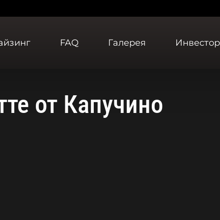
айзинг
FAQ
Галерея
Инвесто
тте от Капучино