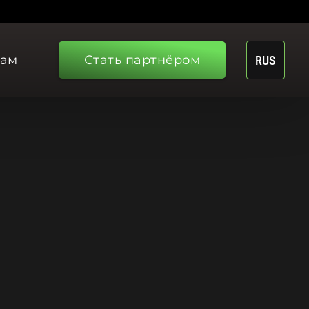
рам
Стать партнёром
RUS