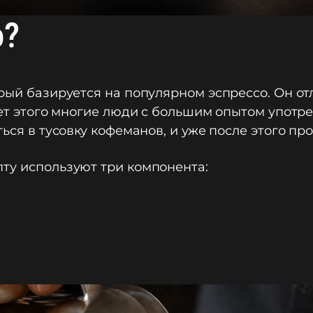
о?
орый базируется на популярном эспрессо. Он о
счет этого многие люди с большим опытом употр
ться в тусовку кофеманов, и уже после этого п
ту используют три компонента: