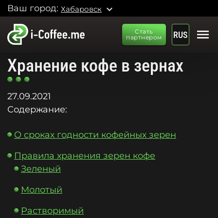
Ваш город:
expand_more
Хабаровск
menu
Стать
RUS
партнером
Хранение кофе в зернах
27.09.2021
Содержание:
О сроках годности кофейных зерен
Правила хранения зерен кофе
Зеленый
Молотый
Растворимый