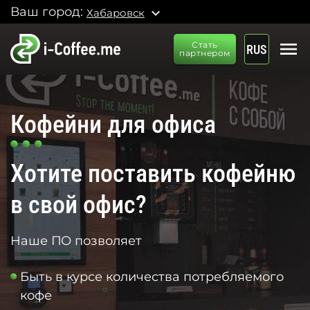
Ваш город:
expand_more
Хабаровск
menu
Стать
RUS
партнером
Кофейни для офиса
Хотите поставить кофейню
в свой офис?
Наше ПО позволяет
Быть в курсе количества потребляемого
кофе